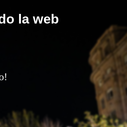
do la web
o!